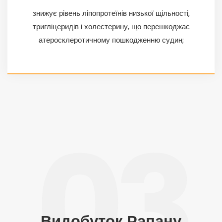
знижує рівень ліпопротеїнів низької щільності,
тригліцеридів і холестерину, що перешкоджає
атеросклеротичному пошкодженню судин;
03
Видобуток Рапану