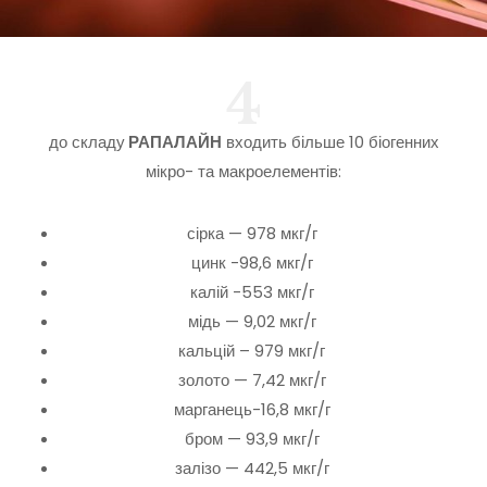
4
до складу
РАПАЛАЙН
входить більше 10 біогенних
мікро- та макроелементів:
сірка — 978 мкг/г
цинк -98,6 мкг/г
калій -553 мкг/г
мідь — 9,02 мкг/г
кальцій – 979 мкг/г
золото — 7,42 мкг/г
марганець-16,8 мкг/г
бром — 93,9 мкг/г
залізо — 442,5 мкг/г