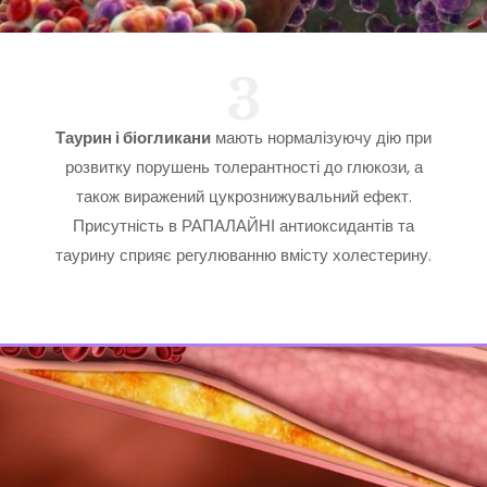
3
Таурин і біогликани
мають нормалізуючу дію при
розвитку порушень толерантності до глюкози, а
також виражений цукрознижувальний ефект.
Присутність в РАПАЛАЙНІ антиоксидантів та
таурину сприяє регулюванню вмісту холестерину.