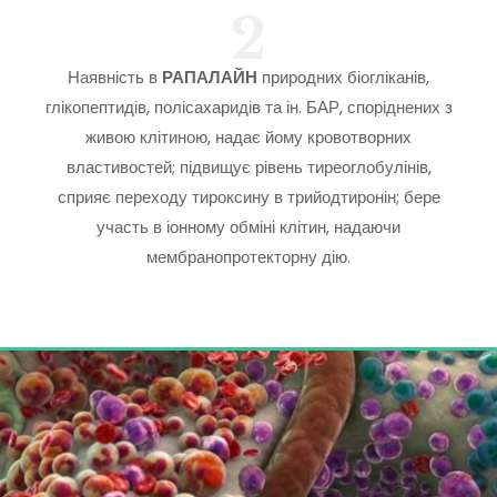
2
Наявність в
РАПАЛАЙН
природних біогліканів,
глікопептидів, полісахаридів та ін. БАР, споріднених з
живою клітиною, надає йому кровотворних
властивостей; підвищує рівень тиреоглобулінів,
сприяє переходу тироксину в трийодтиронін; бере
участь в іонному обміні клітин, надаючи
мембранопротекторну дію.