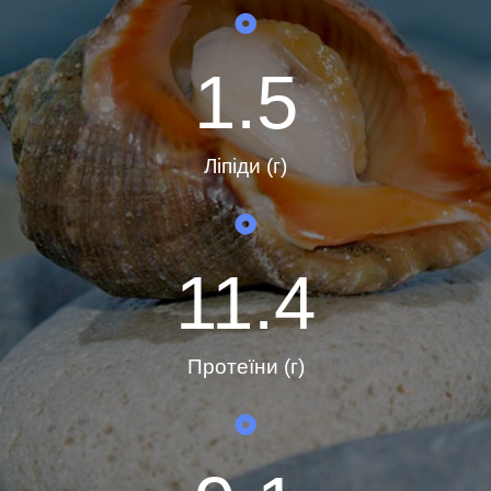
1.5
Ліпіди (г)
11.4
Протеїни (г)