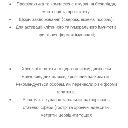
Профілактика та комплексне лікування безпліддя,
імпотенції та простатиту;
Шкірні захворювання (свербіж, екзема, псоріаз);
Для активації клітинного та гуморального імунітетів
при різних формах імунопатії;
Хронічні гепатити та цироз печінки; дискінезія
жовчовивідних шляхів, хронічний панкреатит.
Рекомендується особам, які перенесли різні форми
гепатитів;
У схемах лікування запальних захворювань
статевої сфери (гострі та хронічні адексити,
метрити, цервіцити тощо);