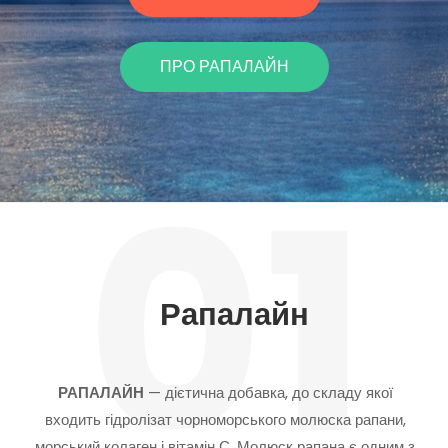
ПРО РАПАЛАЙН
01
Рапалайн
РАПАЛАЙН
— дієтична добавка, до складу якої
входить гідролізат чорноморського молюска рапани,
морський колаген і вітамін С. Молюск рапана є одним з