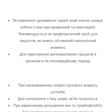
Як компонент допоміжної терапії який значно знижує
побічні стани при променевій та хіміотерапії.
Рекомендується як профілактичний засіб для
пацієнтів, які мають обтяжений онкологічний
анамнез;
Для прискорення регенеративних процесів в
організмі в післяопераційному періоді;
При захворюваннях опорно-рухового апарату,
суглобів;
Для поліпшення стану шкіри, нігтів та волосся;
При варикозному розширенні вен та тромбофлебіті;