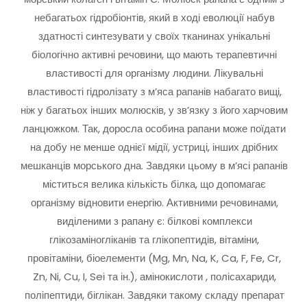
небагатьох гідробіонтів, який в ході еволюції набув
здатності синтезувати у своїх тканинах унікальні
біологічно активні речовини, що мають терапевтичні
властивості для організму людини. Лікувальні
властивості гідролізату з м’яса рапанів набагато вищі,
ніж у багатьох інших молюсків, у зв’язку з його харчовим
ланцюжком. Так, доросла особина рапани може поїдати
на добу не менше однієї мідії, устриці, інших дрібних
мешканців морського дна. Завдяки цьому в м’ясі рапанів
міститься велика кількість білка, що допомагає
організму відновити енергію. Активними речовинами,
виділеними з рапану є: білкові комплекси
глікозаміногліканів та глікопептидів, вітаміни,
провітаміни, біоелементи (Mg, Mn, Na, K, Ca, F, Fe, Cr,
Zn, Ni, Cu, I, Seі та ін.), амінокислоти , полісахариди,
поліпептиди, біглікан. Завдяки такому складу препарат