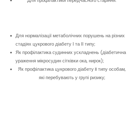
Для профілактики передчасного старіння.
Для нормалізації метаболічних порушень на різних
стадіях цукрового діабету І та ІІ типу;
Як профілактика судинних ускладнень (діабетична
ураження мікросудин сітківки ока, нирок);
Як профілактика цукрового діабету II типу особам,
які перебувають у групі ризику;